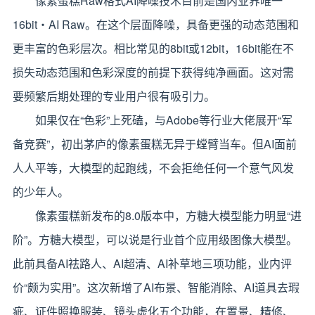
像素蛋糕Raw格式AI降噪技术目前是国内业界唯一
16bit・AI Raw。在这个层面降噪，具备更强的动态范围和
更丰富的色彩层次。相比常见的8bit或12bit，16bit能在不
损失动态范围和色彩深度的前提下获得纯净画面。这对需
要频繁后期处理的专业用户很有吸引力。
如果仅在“色彩”上死磕，与Adobe等行业大佬展开“军
备竞赛”，初出茅庐的像素蛋糕无异于螳臂当车。但AI面前
人人平等，大模型的起跑线，不会拒绝任何一个意气风发
的少年人。
像素蛋糕新发布的8.0版本中，方糖大模型能力明显“进
阶”。方糖大模型，可以说是行业首个应用级图像大模型。
此前具备AI祛路人、AI超清、AI补草地三项功能，业内评
价“颇为实用”。这次新增了AI布景、智能消除、AI道具去瑕
疵、证件照换服装、镜头虚化五个功能，在置景、精修、