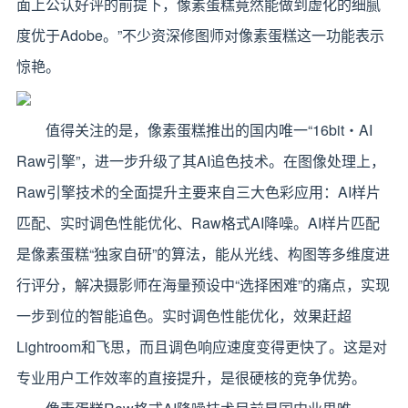
面上公认好评的前提下，像素蛋糕竟然能做到虚化的细腻
度优于Adobe。”不少资深修图师对像素蛋糕这一功能表示
惊艳。
值得关注的是，像素蛋糕推出的国内唯一“16bit・AI
Raw引擎”，进一步升级了其AI追色技术。在图像处理上，
Raw引擎技术的全面提升主要来自三大色彩应用：AI样片
匹配、实时调色性能优化、Raw格式AI降噪。AI样片匹配
是像素蛋糕“独家自研”的算法，能从光线、构图等多维度进
行评分，解决摄影师在海量预设中“选择困难”的痛点，实现
一步到位的智能追色。实时调色性能优化，效果赶超
Lightroom和飞思，而且调色响应速度变得更快了。这是对
专业用户工作效率的直接提升，是很硬核的竞争优势。