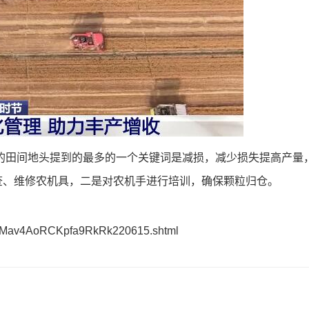
的田间地头提到的最多的一个关键词是减损，减少损失提高产量
查、维修农机具，二是对农机手进行培训，确保颗粒归仓。
olAMav4AoRCKpfa9RkRk220615.shtml