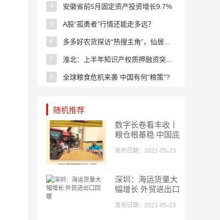
安徽省前5月固定资产投资增长9.7%
A股“孤勇者”行情还能走多远？
多多好农货探访“热搜主角”，仙居东魁杨梅鲜向全国
淮北：上半年知识产权质押融资突破1.7亿元
全球粮食危机来袭 中国有何“粮策”?
合肥中欧班列累计发运超2440列
随机推荐
端午节几块钱一把的“小艾草” 他们做成了特色“大产业”
数字长卷看丰收丨
新业态催生新职业 “数字经济”占一半
粮仓根基稳 中国底
气足
强监管护好百姓“钱袋子” 存款进入“保险时代”
发布日期：2021-05-23
指数反弹 大金融全线暴涨
深圳：海运货量大
券商护驾 多头继续长驱直入！
幅增长 外贸进出口
回暖
沪指收涨0.32% 顺周期板块卷土重来
发布日期：2021-05-23
又崩了！基金重仓股集体杀跌 调整何时结束？