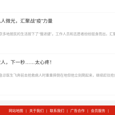
市民可以走出家门，走进商...
人微光，汇聚战“疫”力量
京多地居民的生活按下了“慢进键”。工作人员和志愿者纷纷挺身而出，汇
守护，无畏前行。
救人，下一秒……太心疼！
急诊医生飞奔前去抢救病人时重重摔倒在地但他立刻爬起来，继续赶往抢
之动容急诊医生飞奔救人重摔...
网站地图
|
关于我们
|
联系我们
|
广告合作
|
会员服务
|