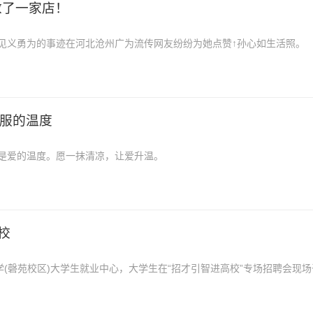
救了一家店！
见义勇为的事迹在河北沧州广为流传网友纷纷为她点赞↑孙心如生活照。
0日河北沧州黄骅市22岁的大三女生孙心
护服的温度
是爱的温度。愿一抹清凉，让爱升温。
校
学(磬苑校区)大学生就业中心，大学生在“招才引智进高校”专场招聘会现场
日，安徽省合肥高新技术开发区