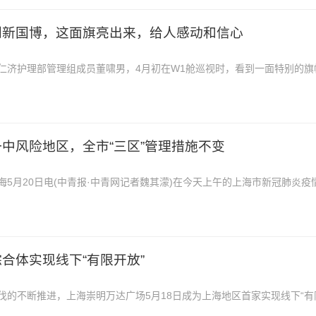
到新国博，这面旗亮出来，给人感动和信心
仁济护理部管理组成员董啸男，4月初在W1舱巡视时，看到一面特别的旗
援沪医疗队队
中风险地区，全市“三区”管理措施不变
5月20日电(中青报·中青网记者魏其濛)在今天上午的上海市新冠肺炎疫
市卫生健康委副主
合体实现线下“有限开放”
伐的不断推进，上海崇明万达广场5月18日成为上海地区首家实现线下“有