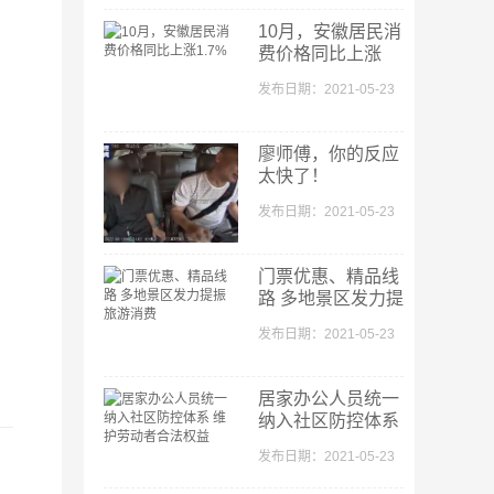
10月，安徽居民消
高学历投资者收益期望过高
费价格同比上涨
1.7%
A股三大指数收跌：创业板指跌2.51% 钢铁、煤炭、有色板块逆市走强
发布日期：2021-05-23
多方反攻 短期反弹正在酝酿
廖师傅，你的反应
继续看多做多 谨记君子不立危墙之下
太快了！
A股三大指数大跌：创业板指五连阴 3800只股下跌
发布日期：2021-05-23
A股3月迎“开门红” 创业板指大涨逼近3000点关口
，
指数高开跳水 碳中和逆势走强
门票优惠、精品线
路 多地景区发力提
延迟退休“定调” 70后、80后该怎样应对？
振旅游消费
发布日期：2021-05-23
券商护盘拉升 短线注意3500点收复情况
沪指三连阳：券商股领涨 北向资金净买入50亿元
居家办公人员统一
纳入社区防控体系
快手半日涨超9%，领涨港股互联网科技板块
维护劳动者合法权
发布日期：2021-05-23
益
14家皖企亮相第二届中国-中东欧博览会