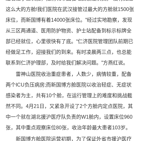
这么大的方舱!我们医院在武汉接管过最大的方舱就1500张
床位，而新国博有着14000张床位。”经过实地勘察，发现
从三区两通道、医用防护物资、护士站配备到标示标牌全
部已经就位，心里很快有了底。“仁济医院管理团队前期已
经做足工作，迎接我们的到来。有时凌晨两三点，也总能
联系到仁济护理部，及时给我们解决问题。”方燕红说。
雷神山医院收治重症患者，人数少，病情较重，配备
两个ICU负压病房;而新国博方舱医院以收治轻症、无症状
感染者为主，共有10个舱，在运行管理上的难度和挑战截
然不同。4月21日，又紧急开设了2个方舱内定点医院，其
中一个就在湖北援沪医疗队负责的W1舱内，设置床位960
张，其中重点观察床位80张，收治年龄最大患者103岁。
新国博方舱医院运营初期，为了保证外省市援沪医疗