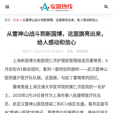
首页
-
社会
> 从雷神山战斗到新国博，这面旗亮出来，给人感动和信心
从雷神山战斗到新国博，这面旗亮出来，
给人感动和信心
发布于：2022-05-20 18:08:31
来源：网络整理
上海新国博方舱医院仁济护理部管理组成员董啸男，4
月初在W1舱巡视时，看到一面特别的旗帜——武汉雷神山
医院援沪医疗队队旗。这面旗，勾起了董啸男的回忆。
董啸男是上海交通大学医学院附属仁济医院的一名护
士，2020年2月19日曾作为上海市第八批援鄂医疗队队
员，赴武汉雷神山医院感染二科ICU病区支援。看到这面写
有“雷神山医院”的旗子，董啸男勾起援鄂往事，便询问湖北