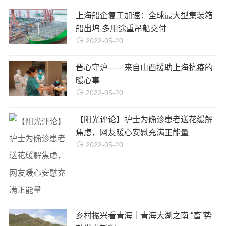
上海船企复工加速：全球最大型集装箱
船出坞 多用途重吊船交付
2022-05-20
晋心守沪——来自山西援助上海抗疫的
暖心事
2022-05-20
【阳光评论】护士为确诊患者送花缓解
焦虑，网友暖心安慰充满正能量
2022-05-20
乡村振兴看青海｜青海大湖之南 “畜”势