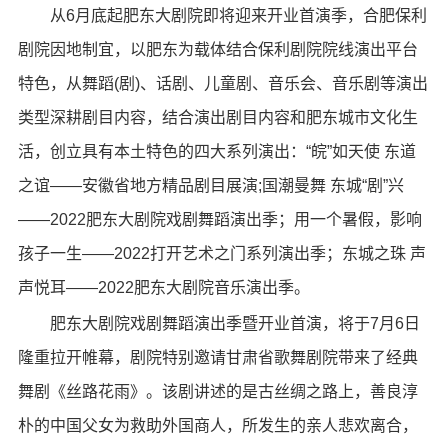
从6月底起肥东大剧院即将迎来开业首演季，合肥保利
剧院因地制宜，以肥东为载体结合保利剧院院线演出平台
特色，从舞蹈(剧)、话剧、儿童剧、音乐会、音乐剧等演出
类型深耕剧目内容，结合演出剧目内容和肥东城市文化生
活，创立具有本土特色的四大系列演出：“皖”如天使 东道
之谊——安徽省地方精品剧目展演;国潮曼舞 东城“剧”兴
——2022肥东大剧院戏剧舞蹈演出季；用一个暑假，影响
孩子一生——2022打开艺术之门系列演出季；东城之珠 声
声悦耳——2022肥东大剧院音乐演出季。
肥东大剧院戏剧舞蹈演出季暨开业首演，将于7月6日
隆重拉开帷幕，剧院特别邀请甘肃省歌舞剧院带来了经典
舞剧《丝路花雨》。该剧讲述的是古丝绸之路上，善良淳
朴的中国父女为救助外国商人，所发生的亲人悲欢离合，