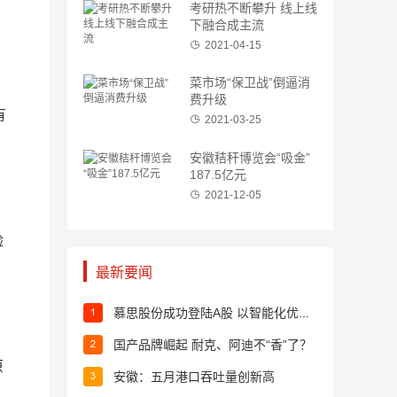
考研热不断攀升 线上线
下融合成主流
2021-04-15
菜市场“保卫战”倒逼消
费升级
有
2021-03-25
安徽秸秆博览会“吸金”
187.5亿元
2021-12-05
验
最新要闻
慕思股份成功登陆A股 以智能化优势打造国际品牌
国产品牌崛起 耐克、阿迪不“香”了？
原
安徽：五月港口吞吐量创新高