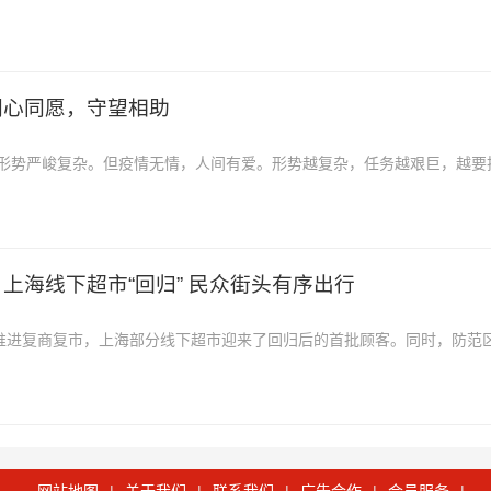
7日从江西省生态环境厅获悉，目前，
同心同愿，守望相助
形势严峻复杂。但疫情无情，人间有爱。形势越复杂，任务越艰巨，越要
节，集合各方力量，同舟共济...
上海线下超市“回归” 民众街头有序出行
步推进复商复市，上海部分线下超市迎来了回归后的首批顾客。同时，防范
，踏出回归正常生活的“第一...