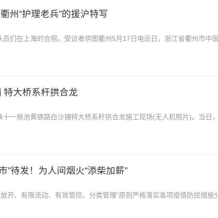
江衢州“护理老兵”的援沪特写
和队员们在上海的合照。受访者供图衢州5月17日电近日，浙江省衢州市中
农工党党员张军乘上了由上海返回衢州
 特大桥系杆拱合龙
中铁十一局池黄铁路白沙铺特大桥系杆拱合龙施工现场(无人机照片)。当日
建、中铁十一局施工的池(州)黄(
蓄“市”待发！为人间烟火“添柴加薪”
序放开、有限流动、有效管控、分类管理”原则严格落实各项疫情防控措施
市井街巷烟火气复现在松江...