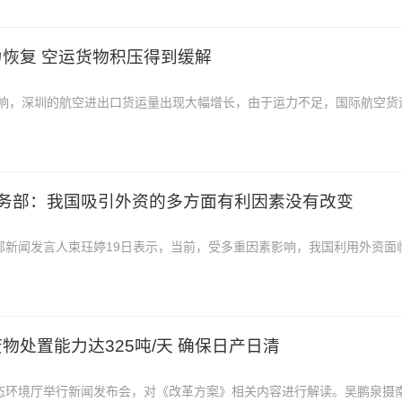
恢复 空运货物积压得到缓解
响，深圳的航空进出口货运量出现大幅增长，由于运力不足，国际航空货
难的现象，如今情况是否得到...
商务部：我国吸引外资的多方面有利因素没有改变
务部新闻发言人束珏婷19日表示，当前，受多重因素影响，我国利用外资面
资的多方面有利因素没有改变。束珏婷
物处置能力达325吨/天 确保日产日清
生态环境厅举行新闻发布会，对《改革方案》相关内容进行解读。吴鹏泉摄