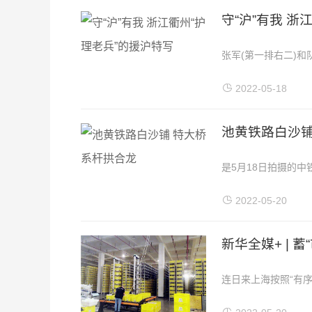
守“沪”有我 浙
张军(第一排右二)
医院原护理部主任、
2022-05-18
池黄铁路白沙铺
是5月18日拍摄的
由皖赣铁路安徽公司承
2022-05-20
新华全媒+ | 
连日来上海按照“有
阶段推进复商复市沪上