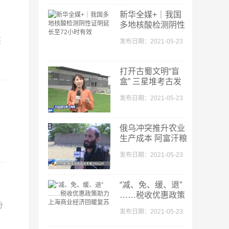
新华全媒+｜我国
高学历投资者收益期望过高
多地核酸检测阴性
证明延长至72小时
A股三大指数收跌：创业板指跌2.51% 钢铁、煤炭、有色板块逆市走强
医
发布日期：2021-05-23
有效
多方反攻 短期反弹正在酝酿
打开古蜀文明“盲
继续看多做多 谨记君子不立危墙之下
盒” 三星堆考古发
掘进入收尾阶段
A股三大指数大跌：创业板指五连阴 3800只股下跌
发布日期：2021-05-23
A股3月迎“开门红” 创业板指大涨逼近3000点关口
，
指数高开跳水 碳中和逆势走强
俄乌冲突推升农业
生产成本 阿富汗粮
延迟退休“定调” 70后、80后该怎样应对？
食危机恐加剧
发布日期：2021-05-23
券商护盘拉升 短线注意3500点收复情况
沪指三连阳：券商股领涨 北向资金净买入50亿元
“减、免、缓、退”
……税收优惠政策
快手半日涨超9%，领涨港股互联网科技板块
助力上海商业经济
分
发布日期：2021-05-23
回暖复苏
14家皖企亮相第二届中国-中东欧博览会