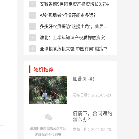
安徽省前5月固定资产投资增长9.7%
A股“孤勇者”行情还能走多远？
多多好农货探访“热搜主角”，仙居东魁杨梅鲜向全国
淮北：上半年知识产权质押融资突破1.7亿元
全球粮食危机来袭 中国有何“粮策”?
、
合肥中欧班列累计发运超2440列
随机推荐
端午节几块钱一把的“小艾草” 他们做成了特色“大产业”
如此刚强！
新业态催生新职业 “数字经济”占一半
强监管护好百姓“钱袋子” 存款进入“保险时代”
发布日期：2021-05-23
指数反弹 大金融全线暴涨
疫情下，合同违约
券商护驾 多头继续长驱直入！
怎么办？
沪指收涨0.32% 顺周期板块卷土重来
发布日期：2021-05-23
又崩了！基金重仓股集体杀跌 调整何时结束？